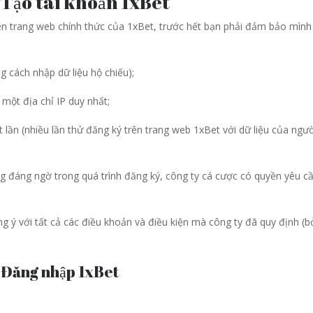
 Tạo tài khoản 1xBet
rên trang web chính thức của 1xBet, trước hết bạn phải đảm bảo mình
g cách nhập dữ liệu hộ chiếu);
một địa chỉ IP duy nhất;
ần (nhiều lần thử đăng ký trên trang web 1xBet với dữ liệu của người
 đáng ngờ trong quá trình đăng ký, công ty cá cược có quyền yêu cầ
 ý với tất cả các điều khoản và điều kiện mà công ty đã quy định (b
 Đăng nhập 1xBet