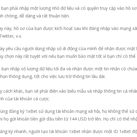
 bạn phải nhập một lượng nhỏ dữ liệu và có quyền truy cập vào hồ s
 chóng, dễ dàng và rất thuận tiện.
y này, hồ sơ của bạn được kích hoạt sau khi đăng nhập vào mạng xã
itter, v.v.
này yêu cầu người dùng nhập số di động của mình để nhận được mật
 chọn này rất tuyệt vời nếu bạn muốn bảo mật tốt vì bạn chỉ có thể
 bạn nhập số lượng dữ liệu tối đa và nhận được một tin nhắn có chứa
ọn thông dụng, tốt cho việc lưu trữ thông tin lâu dài.
 cách khác, bạn sẽ phải điền vào biểu mẫu và nhập thông tin cá nhân
nh của tài khoản cá cược.
i dùng đăng ký 1xBet sử dụng tài khoản mạng xã hội, họ không thể 
họ gửi khoản tiền gửi đầu tiên từ 144 USD trở lên. Họ chỉ có thể nh
ăng ký nhanh, người tạo tài khoản 1xBet nhận được một ID 1xBet độ