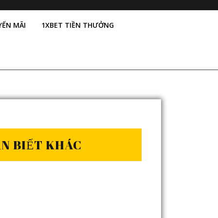
YẾN MÃI
1XBET TIỀN THƯỞNG
N BIẾT KHÁC