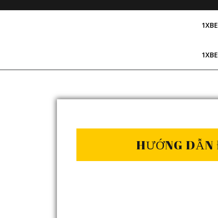
Skip
to
1XB
content
1XBE
HƯỚNG DẪN 