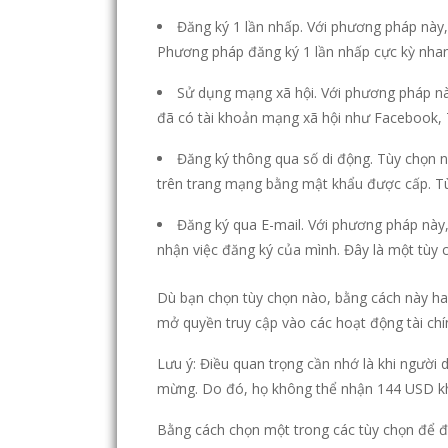
Đăng ký 1 lần nhấp. Với phương pháp này,
Phương pháp đăng ký 1 lần nhấp cực kỳ nhanh
Sử dụng mạng xã hội. Với phương pháp nà
đã có tài khoản mạng xã hội như Facebook, Tw
Đăng ký thông qua số di động. Tùy chọn 
trên trang mạng bằng mật khẩu được cấp. Tùy
Đăng ký qua E-mail. Với phương pháp này,
nhận việc đăng ký của mình. Đây là một tùy ch
Dù bạn chọn tùy chọn nào, bằng cách này hay
mở quyền truy cập vào các hoạt động tài chí
Lưu ý: Điều quan trọng cần nhớ là khi ngườ
mừng. Do đó, họ không thể nhận 144 USD khi 
Bằng cách chọn một trong các tùy chọn để đ