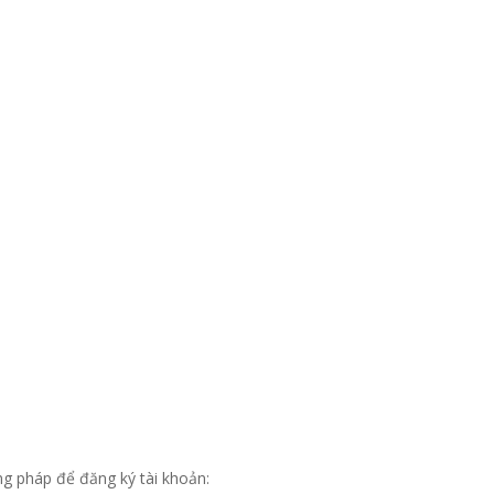
g pháp để đăng ký tài khoản: