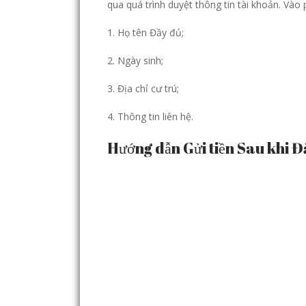
qua quá trình duyệt thông tin tài khoản. Vào
Họ tên Đầy đủ;
Ngày sinh;
Địa chỉ cư trú;
Thông tin liên hệ.
Hướng dẫn Gửi tiền Sau khi Đ